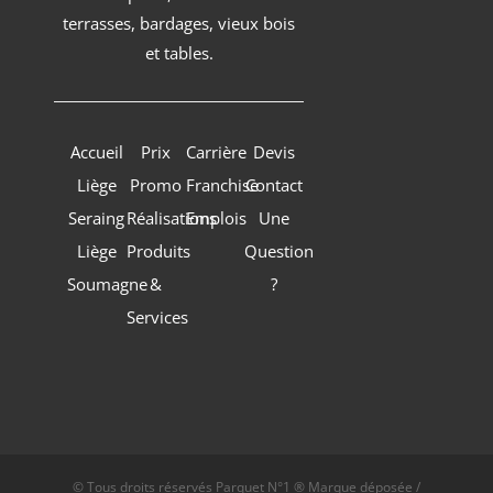
terrasses, bardages, vieux bois
et tables.
Accueil
Prix
Carrière
Devis
Liège
Promo
Franchise
Contact
Seraing
Réalisations
Emplois
Une
Liège
Produits
Question
Soumagne
&
?
Services
© Tous droits réservés Parquet N°1 ® Marque déposée /